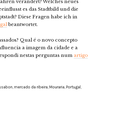
s Jahren verändert? Welches neues
influsst es das Stadtbild und die
tstadt? Diese Fragen habe ich in
ugal
beantwortet.
assados? Qual é o novo concepto
influencia a imagem da cidade e a
 Respondi nestas perguntas num
artigo
issabon
,
mercado da ribeira
,
Mouraria
,
Portugal
,