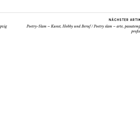
NÄCHSTER ARTI
ipzig
Poetry-Slam – Kunst, Hobby und Beruf / Poetry slam – arte, passatemp
profi