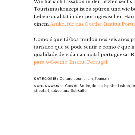
Wie hat sich Lissabon in den letzten sech
Tourismuskonzept ist zu spüren und wie bee
Lebensqualität in der portugiesischen Haup
einem
Artikel für das Goethe-Institut Port
Como é que Lisboa mudou nos seis anos p
turístico que se pode sentir e como é que 
qualidade de vida na capital portuguesa?
para o Goethe-Institut Portugal
.
Culture
,
Journalism
,
Tourism
KATEGORIE:
Cais do Sodré
,
docas
,
hipster
,
Lisboa
,
L
SCHLAGWORT:
streetart
,
subcultura
,
Subkultur