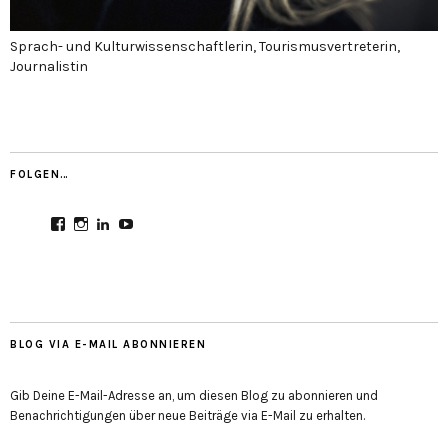
Sprach- und Kulturwissenschaftlerin, Tourismusvertreterin,
Journalistin
FOLGEN…
Profil
Profil
Profil
Profil
von
von
von
von
CultureMondial
nastasia.culture_mondial
nastasia-
UCGDDR4uJ1QYNpItFCKF6TJA
auf
auf
herold-
auf
Facebook
Instagram
b2803312b
YouTube
anzeigen
anzeigen
auf
anzeigen
LinkedIn
anzeigen
BLOG VIA E-MAIL ABONNIEREN
Gib Deine E-Mail-Adresse an, um diesen Blog zu abonnieren und
Benachrichtigungen über neue Beiträge via E-Mail zu erhalten.