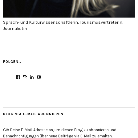
Sprach- und Kulturwissenschaftlerin, Tourismusvertreterin,
Journalistin
FOLGEN…
Profil
Profil
Profil
Profil
von
von
von
von
CultureMondial
nastasia.culture_mondial
nastasia-
UCGDDR4uJ1QYNpItFCKF6TJA
auf
auf
herold-
auf
Facebook
Instagram
b2803312b
YouTube
anzeigen
anzeigen
auf
anzeigen
LinkedIn
anzeigen
BLOG VIA E-MAIL ABONNIEREN
Gib Deine E-Mail-Adresse an, um diesen Blog zu abonnieren und
Benachrichtigungen über neue Beiträge via E-Mail zu erhalten.