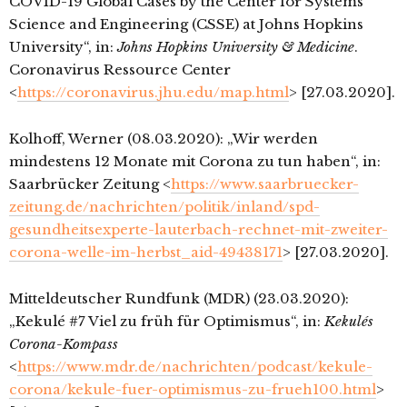
COVID-19 Global Cases by the Center for Systems
Science and Engineering (CSSE) at Johns Hopkins
University“, in:
Johns Hopkins University & Medicine
.
Coronavirus Ressource Center
<
https://coronavirus.jhu.edu/map.html
> [27.03.2020].
Kolhoff, Werner (08.03.2020): „Wir werden
mindestens 12 Monate mit Corona zu tun haben“, in:
Saarbrücker Zeitung <
https://www.saarbruecker-
zeitung.de/nachrichten/politik/inland/spd-
gesundheitsexperte-lauterbach-rechnet-mit-zweiter-
corona-welle-im-herbst_aid-49438171
> [27.03.2020].
Mitteldeutscher Rundfunk (MDR) (23.03.2020):
„Kekulé #7 Viel zu früh für Optimismus“, in:
Kekulés
Corona-Kompass
<
https://www.mdr.de/nachrichten/podcast/kekule-
corona/kekule-fuer-optimismus-zu-frueh100.html
>