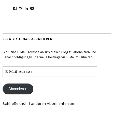
Profil
Profil
Profil
Profil
von
von
von
von
CultureMondial
nastasia.culture_mondial
nastasia-
UCGDDR4uJ1QYNpItFCKF6TJA
auf
auf
herold-
auf
Facebook
Instagram
b2803312b
YouTube
anzeigen
anzeigen
auf
anzeigen
LinkedIn
anzeigen
BLOG VIA E-MAIL ABONNIEREN
Gib Deine E-Mail-Adresse an, um diesen Blog zu abonnieren und
Benachrichtigungen über neue Beiträge via E-Mail zu erhalten.
E-
Mail-
Adresse
Abonnieren
Schließe dich 1 anderen Abonnenten an