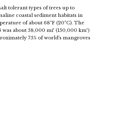
t tolerant types of trees up to
aline coastal sediment habitats in
mperature of about 68°F (20°C). The
5 was about 58,000 mi² (150,000 km²)
pproximately 75% of world’s mangroves