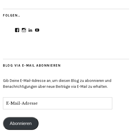
FOLGEN…
Profil
Profil
Profil
Profil
von
von
von
von
CultureMondial
nastasia.culture_mondial
nastasia-
UCGDDR4uJ1QYNpItFCKF6TJA
auf
auf
herold-
auf
Facebook
Instagram
b2803312b
YouTube
anzeigen
anzeigen
auf
anzeigen
LinkedIn
anzeigen
BLOG VIA E-MAIL ABONNIEREN
Gib Deine E-Mail-Adresse an, um diesen Blog zu abonnieren und
Benachrichtigungen über neue Beiträge via E-Mail zu erhalten.
E-
Mail-
Adresse
Abonnieren