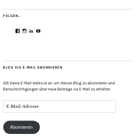
FOLGEN…
Profil
Profil
Profil
Profil
von
von
von
von
CultureMondial
nastasia.culture_mondial
nastasia-
UCGDDR4uJ1QYNpItFCKF6TJA
auf
auf
herold-
auf
Facebook
Instagram
b2803312b
YouTube
anzeigen
anzeigen
auf
anzeigen
LinkedIn
anzeigen
BLOG VIA E-MAIL ABONNIEREN
Gib Deine E-Mail-Adresse an, um diesen Blog zu abonnieren und
Benachrichtigungen über neue Beiträge via E-Mail zu erhalten.
E-
Mail-
Adresse
Abonnieren