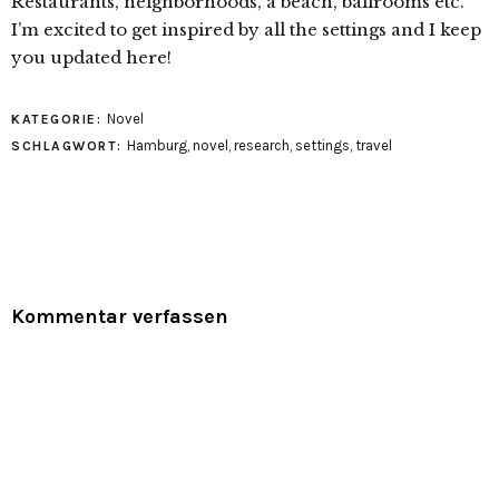
Restaurants, neighborhoods, a beach, ballrooms etc.
I’m excited to get inspired by all the settings and I keep
you updated here!
Novel
KATEGORIE:
Hamburg
,
novel
,
research
,
settings
,
travel
SCHLAGWORT:
Kommentar verfassen