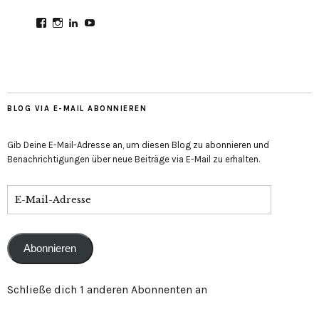
Profil
Profil
Profil
Profil
von
von
von
von
CultureMondial
nastasia.culture_mondial
nastasia-
UCGDDR4uJ1QYNpItFCKF6TJA
auf
auf
herold-
auf
Facebook
Instagram
b2803312b
YouTube
anzeigen
anzeigen
auf
anzeigen
LinkedIn
anzeigen
BLOG VIA E-MAIL ABONNIEREN
Gib Deine E-Mail-Adresse an, um diesen Blog zu abonnieren und
Benachrichtigungen über neue Beiträge via E-Mail zu erhalten.
E-
Mail-
Adresse
Abonnieren
Schließe dich 1 anderen Abonnenten an