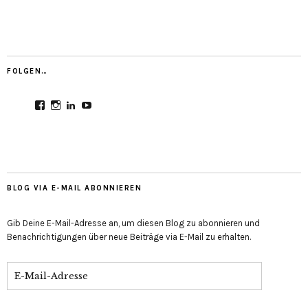
FOLGEN…
Profil
Profil
Profil
Profil
von
von
von
von
CultureMondial
nastasia.culture_mondial
nastasia-
UCGDDR4uJ1QYNpItFCKF6TJA
auf
auf
herold-
auf
Facebook
Instagram
b2803312b
YouTube
anzeigen
anzeigen
auf
anzeigen
LinkedIn
anzeigen
BLOG VIA E-MAIL ABONNIEREN
Gib Deine E-Mail-Adresse an, um diesen Blog zu abonnieren und
Benachrichtigungen über neue Beiträge via E-Mail zu erhalten.
E-
Mail-
Adresse