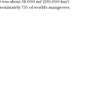
5 was about 58,000 mi² (150,000 km²)
pproximately 75% of world’s mangroves