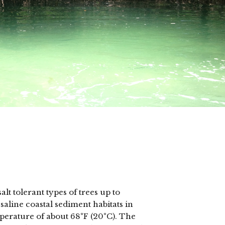
s
t tolerant types of trees up to
aline coastal sediment habitats in
mperature of about 68°F (20°C). The