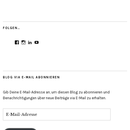
FOLGEN…
Profil
Profil
Profil
Profil
von
von
von
von
CultureMondial
nastasia.culture_mondial
nastasia-
UCGDDR4uJ1QYNpItFCKF6TJA
auf
auf
herold-
auf
Facebook
Instagram
b2803312b
YouTube
anzeigen
anzeigen
auf
anzeigen
LinkedIn
anzeigen
BLOG VIA E-MAIL ABONNIEREN
Gib Deine E-Mail-Adresse an, um diesen Blog zu abonnieren und
Benachrichtigungen über neue Beiträge via E-Mail zu erhalten.
E-
Mail-
Adresse