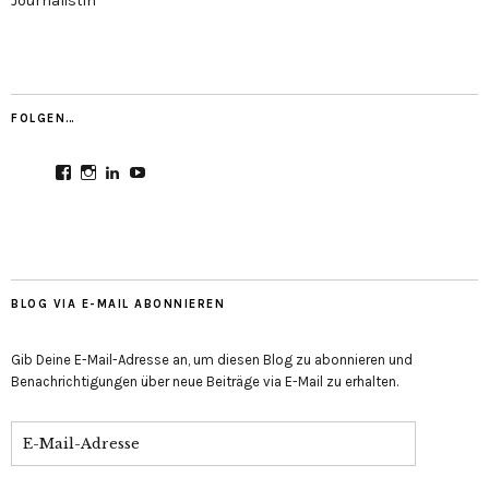
Journalistin
FOLGEN…
Profil
Profil
Profil
Profil
von
von
von
von
CultureMondial
nastasia.culture_mondial
nastasia-
UCGDDR4uJ1QYNpItFCKF6TJA
auf
auf
herold-
auf
Facebook
Instagram
b2803312b
YouTube
anzeigen
anzeigen
auf
anzeigen
LinkedIn
anzeigen
BLOG VIA E-MAIL ABONNIEREN
Gib Deine E-Mail-Adresse an, um diesen Blog zu abonnieren und
Benachrichtigungen über neue Beiträge via E-Mail zu erhalten.
E-
Mail-
Adresse