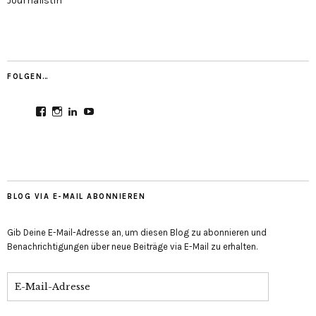
Journalistin
FOLGEN…
Profil
Profil
Profil
Profil
von
von
von
von
CultureMondial
nastasia.culture_mondial
nastasia-
UCGDDR4uJ1QYNpItFCKF6TJA
auf
auf
herold-
auf
Facebook
Instagram
b2803312b
YouTube
anzeigen
anzeigen
auf
anzeigen
LinkedIn
anzeigen
BLOG VIA E-MAIL ABONNIEREN
Gib Deine E-Mail-Adresse an, um diesen Blog zu abonnieren und
Benachrichtigungen über neue Beiträge via E-Mail zu erhalten.
E-
Mail-
Adresse