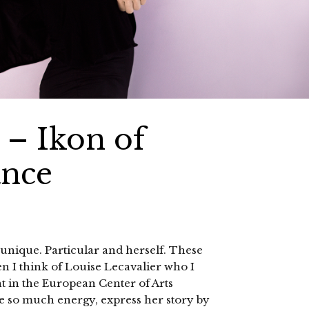
 – Ikon of
ance
unique. Particular and herself. These
 I think of Louise Lecavalier who I
t in the European Center of Arts
e so much energy, express her story by