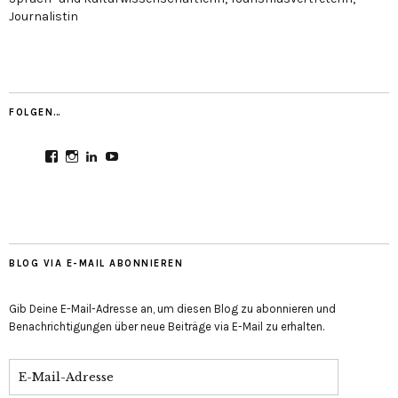
Journalistin
FOLGEN…
Profil
Profil
Profil
Profil
von
von
von
von
CultureMondial
nastasia.culture_mondial
nastasia-
UCGDDR4uJ1QYNpItFCKF6TJA
auf
auf
herold-
auf
Facebook
Instagram
b2803312b
YouTube
anzeigen
anzeigen
auf
anzeigen
LinkedIn
anzeigen
BLOG VIA E-MAIL ABONNIEREN
Gib Deine E-Mail-Adresse an, um diesen Blog zu abonnieren und
Benachrichtigungen über neue Beiträge via E-Mail zu erhalten.
E-
Mail-