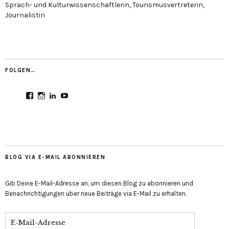
Sprach- und Kulturwissenschaftlerin, Tourismusvertreterin,
Journalistin
FOLGEN…
Profil
Profil
Profil
Profil
von
von
von
von
CultureMondial
nastasia.culture_mondial
nastasia-
UCGDDR4uJ1QYNpItFCKF6TJA
auf
auf
herold-
auf
Facebook
Instagram
b2803312b
YouTube
anzeigen
anzeigen
auf
anzeigen
LinkedIn
anzeigen
BLOG VIA E-MAIL ABONNIEREN
Gib Deine E-Mail-Adresse an, um diesen Blog zu abonnieren und
Benachrichtigungen über neue Beiträge via E-Mail zu erhalten.
E-
Mail-