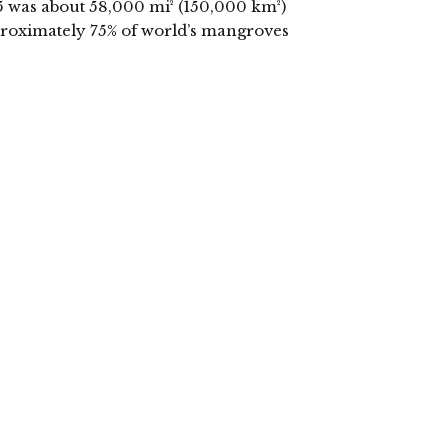
5 was about 58,000 mi² (150,000 km²)
pproximately 75% of world’s mangroves