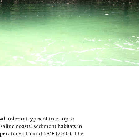
s
t tolerant types of trees up to
aline coastal sediment habitats in
mperature of about 68°F (20°C). The