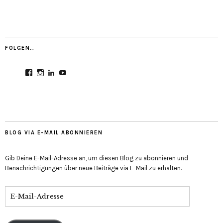
FOLGEN…
Profil
Profil
Profil
Profil
von
von
von
von
CultureMondial
nastasia.culture_mondial
nastasia-
UCGDDR4uJ1QYNpItFCKF6TJA
auf
auf
herold-
auf
Facebook
Instagram
b2803312b
YouTube
anzeigen
anzeigen
auf
anzeigen
LinkedIn
anzeigen
BLOG VIA E-MAIL ABONNIEREN
Gib Deine E-Mail-Adresse an, um diesen Blog zu abonnieren und
Benachrichtigungen über neue Beiträge via E-Mail zu erhalten.
E-
Mail-
Adresse