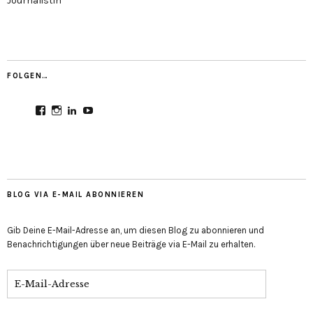
Journalistin
FOLGEN…
Profil
Profil
Profil
Profil
von
von
von
von
CultureMondial
nastasia.culture_mondial
nastasia-
UCGDDR4uJ1QYNpItFCKF6TJA
auf
auf
herold-
auf
Facebook
Instagram
b2803312b
YouTube
anzeigen
anzeigen
auf
anzeigen
LinkedIn
anzeigen
BLOG VIA E-MAIL ABONNIEREN
Gib Deine E-Mail-Adresse an, um diesen Blog zu abonnieren und
Benachrichtigungen über neue Beiträge via E-Mail zu erhalten.
E-
Mail-
Adresse