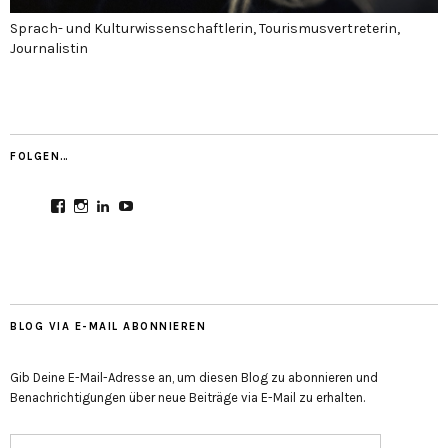
Sprach- und Kulturwissenschaftlerin, Tourismusvertreterin,
Journalistin
FOLGEN…
Profil
Profil
Profil
Profil
von
von
von
von
CultureMondial
nastasia.culture_mondial
nastasia-
UCGDDR4uJ1QYNpItFCKF6TJA
auf
auf
herold-
auf
Facebook
Instagram
b2803312b
YouTube
anzeigen
anzeigen
auf
anzeigen
LinkedIn
anzeigen
BLOG VIA E-MAIL ABONNIEREN
Gib Deine E-Mail-Adresse an, um diesen Blog zu abonnieren und
Benachrichtigungen über neue Beiträge via E-Mail zu erhalten.
E-