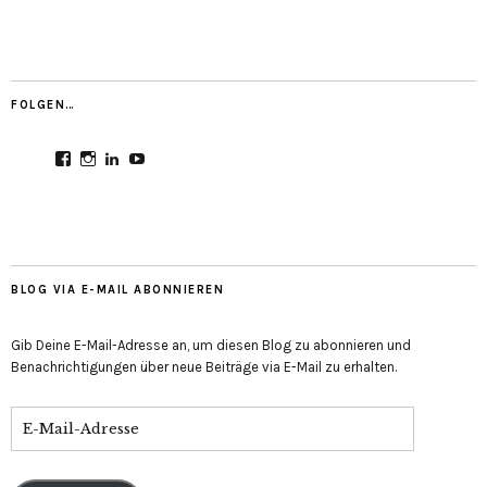
FOLGEN…
Profil
Profil
Profil
Profil
von
von
von
von
CultureMondial
nastasia.culture_mondial
nastasia-
UCGDDR4uJ1QYNpItFCKF6TJA
auf
auf
herold-
auf
Facebook
Instagram
b2803312b
YouTube
anzeigen
anzeigen
auf
anzeigen
LinkedIn
anzeigen
BLOG VIA E-MAIL ABONNIEREN
Gib Deine E-Mail-Adresse an, um diesen Blog zu abonnieren und
Benachrichtigungen über neue Beiträge via E-Mail zu erhalten.
E-
Mail-
Adresse