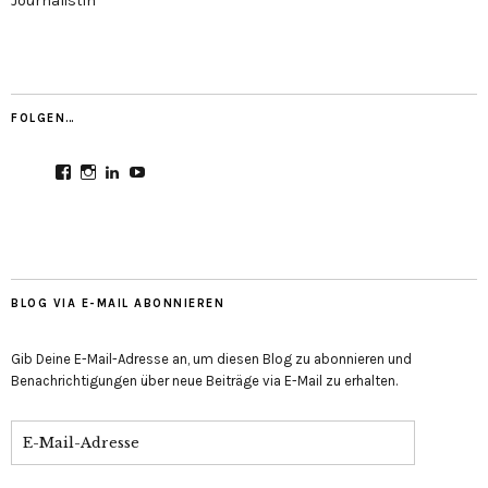
Journalistin
FOLGEN…
Profil
Profil
Profil
Profil
von
von
von
von
CultureMondial
nastasia.culture_mondial
nastasia-
UCGDDR4uJ1QYNpItFCKF6TJA
auf
auf
herold-
auf
Facebook
Instagram
b2803312b
YouTube
anzeigen
anzeigen
auf
anzeigen
LinkedIn
anzeigen
BLOG VIA E-MAIL ABONNIEREN
Gib Deine E-Mail-Adresse an, um diesen Blog zu abonnieren und
Benachrichtigungen über neue Beiträge via E-Mail zu erhalten.
E-
Mail-
Adresse