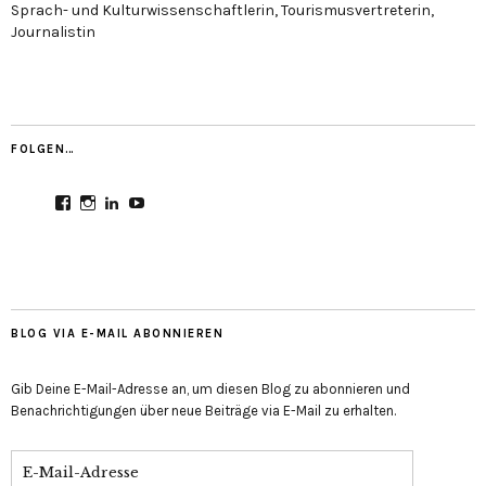
Sprach- und Kulturwissenschaftlerin, Tourismusvertreterin,
Journalistin
FOLGEN…
Profil
Profil
Profil
Profil
von
von
von
von
CultureMondial
nastasia.culture_mondial
nastasia-
UCGDDR4uJ1QYNpItFCKF6TJA
auf
auf
herold-
auf
Facebook
Instagram
b2803312b
YouTube
anzeigen
anzeigen
auf
anzeigen
LinkedIn
anzeigen
BLOG VIA E-MAIL ABONNIEREN
Gib Deine E-Mail-Adresse an, um diesen Blog zu abonnieren und
Benachrichtigungen über neue Beiträge via E-Mail zu erhalten.
E-
Mail-