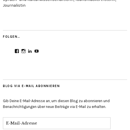
Journalistin
FOLGEN…
Profil
Profil
Profil
Profil
von
von
von
von
CultureMondial
nastasia.culture_mondial
nastasia-
UCGDDR4uJ1QYNpItFCKF6TJA
auf
auf
herold-
auf
Facebook
Instagram
b2803312b
YouTube
anzeigen
anzeigen
auf
anzeigen
LinkedIn
anzeigen
BLOG VIA E-MAIL ABONNIEREN
Gib Deine E-Mail-Adresse an, um diesen Blog zu abonnieren und
Benachrichtigungen über neue Beiträge via E-Mail zu erhalten.
E-
Mail-