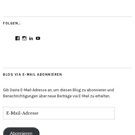
FOLGEN…
Profil
Profil
Profil
Profil
von
von
von
von
CultureMondial
nastasia.culture_mondial
nastasia-
UCGDDR4uJ1QYNpItFCKF6TJA
auf
auf
herold-
auf
Facebook
Instagram
b2803312b
YouTube
anzeigen
anzeigen
auf
anzeigen
LinkedIn
anzeigen
BLOG VIA E-MAIL ABONNIEREN
Gib Deine E-Mail-Adresse an, um diesen Blog zu abonnieren und
Benachrichtigungen über neue Beiträge via E-Mail zu erhalten.
E-
Mail-
Adresse
Abonnieren