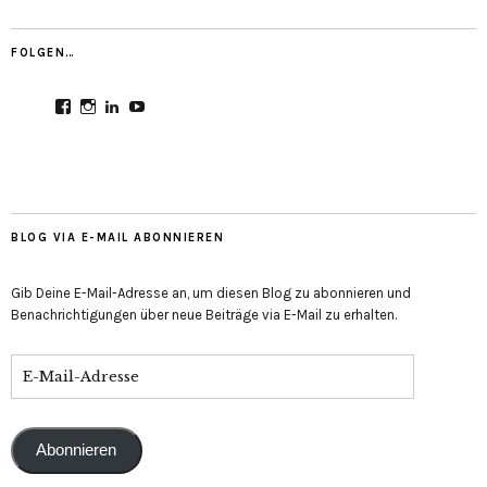
FOLGEN…
Profil
Profil
Profil
Profil
von
von
von
von
CultureMondial
nastasia.culture_mondial
nastasia-
UCGDDR4uJ1QYNpItFCKF6TJA
auf
auf
herold-
auf
Facebook
Instagram
b2803312b
YouTube
anzeigen
anzeigen
auf
anzeigen
LinkedIn
anzeigen
BLOG VIA E-MAIL ABONNIEREN
Gib Deine E-Mail-Adresse an, um diesen Blog zu abonnieren und
Benachrichtigungen über neue Beiträge via E-Mail zu erhalten.
E-
Mail-
Adresse
Abonnieren