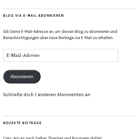
anzeigen
anzeigen
auf
anzeigen
LinkedIn
anzeigen
BLOG VIA E-MAIL ABONNIEREN
Gib Deine E-Mail-Adresse an, um diesen Blog zu abonnieren und
Benachrichtigungen über neue Beiträge via E-Mail zu erhalten.
E-
Mail-
Adresse
Abonnieren
Schließe dich 1 anderen Abonnenten an
NEUESTE BEITRÄGE
Cres: Wo es nach Salbei, Thymian und Rosmarin duftet